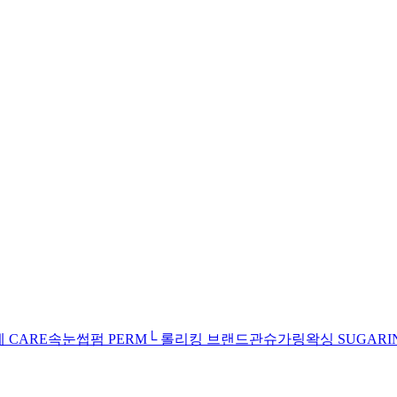
제
CARE
속눈썹펌
PERM
└ 롤리킹 브랜드관
슈가링왁싱
SUGARI