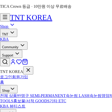
TICA Crown 등급 · 10만원 이상 무료배송
TNT
KOREA
Shop
TNT
KBA
Community
Support
TNT KOREA
로그인
회원가입
홈
Shop
전체 상품
반영구
SEMI-PERMANENT
속눈썹
LASH
속눈썹영양
TOOLS
홍보물/서적
GOODS
기타
ETC
KBA 뷰티스트