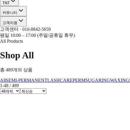
TNT
커뮤니티
고객지원
고객센터 · 010-8842-5659
평일 10:00 – 17:00 (주말/공휴일 휴무)
All Products
Shop All
총
489
개의 상품
All
SEMI-PERMANENT
LASH
CARE
PERM
SUGARING
WAXING
1
-
48
/
489
[요거트] 후르츠마그넷 자석젤 [10종] 세트
★
0.0
·
리뷰
0