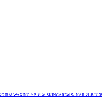
NG
왁싱
WAXING
스킨케어
SKINCARE
네일
NAIL
가방/조명