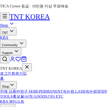
TICA Crown 등급 · 10만원 이상 무료배송
TNT
KOREA
Shop
TNT
KBA
Community
Support
TNT KOREA
로그인
회원가입
홈
Shop
전체 상품
반영구
SEMI-PERMANENT
속눈썹
LASH
속눈썹영양
TOOLS
홍보물/서적
GOODS
기타
ETC
KBA 뷰티스트