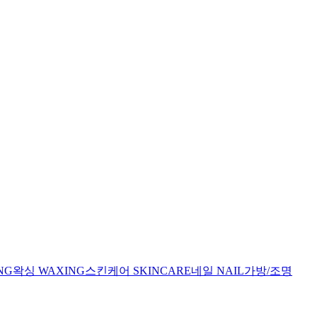
NG
왁싱
WAXING
스킨케어
SKINCARE
네일
NAIL
가방/조명