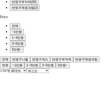
반영구부자재
(
20
)
반영구재생크림
(
2
)
Price
전체
~1만원
1~3만원
3~5만원
5만원~
전체
반영구니들
반영구색소
반영구부자재
반영구재생크림
전체
~1만원
1~3만원
3~5만원
5만원~
159
개
디자인펜 [밀라노] 블랙
★
0.0
·
리뷰
0