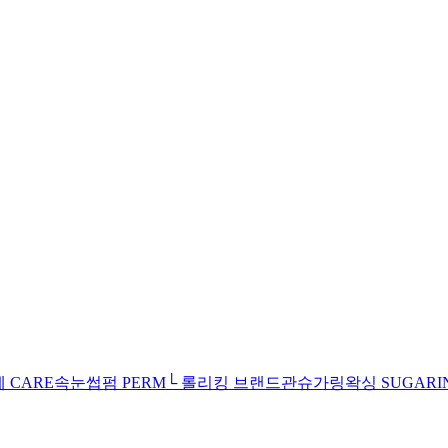
제
CARE
속눈썹펌
PERM
└ 롤리킹 브랜드관
슈가링왁싱
SUGARI